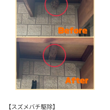
b
o
o
k
【スズメバチ駆除】