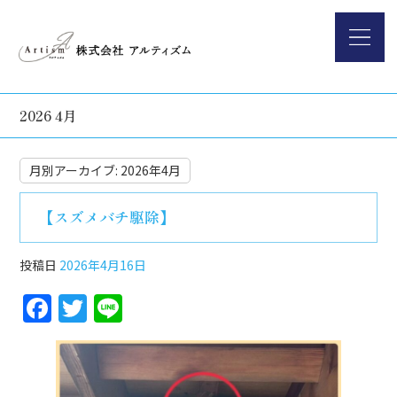
2026 4月
月別アーカイブ:
2026年4月
【スズメバチ駆除】
投稿日
2026年4月16日
F
T
Li
a
w
n
c
itt
e
e
er